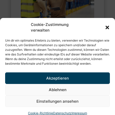
Cookie-Zustimmung
Organisation, Logistik und Struktur in einem
verwalten
Beruf! Starte jetzt deine Ausbildung im Raum
Freiburg und werde Fachlagerist/-in.
Um dir ein optimales Erlebnis zu bieten, verwenden wir Technologien wie
Cookies, um Geräteinformationen zu speichern und/oder darauf
zuzugreifen. Wenn du diesen Technologien zustimmst, können wir Daten
wie das Surfverhalten oder eindeutige IDs auf dieser Website verarbeiten.
Wenn du deine Zustimmung nicht erteilst oder zurückziehst, können
Zum Job
bestimmte Merkmale und Funktionen beeinträchtigt werden.
Akzeptieren
Ablehnen
Facebook
LinkedIn
E-Mail
Anrufen
Einstellungen ansehen
Impressum
Datenschutz
AGB
Cookie-Richtlinie (EU)
Barrierefreiheitserklärung
Cookie-Richtlinie
Datenschutz
Impressum