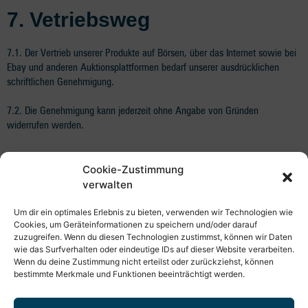
7. Vetriebsweg
7.1. Der Vertrieb unserer Produkte auf Börsen, über das Internet sowie bei
Ebay und anderen Auktionsplattformen bedarf unserer ausdrücklichen
schriftlichen Genehmigung.
7.2. Die Genehmigung kann jederzeit ohne Angabe von Gründen
widerrufen werden.
8
. Urheberrechtshinweis
Cookie-Zustimmung
verwalten
8.1. Unsere Bilder und Texte unterliegen dem Copyright. Die Verwendung
Um dir ein optimales Erlebnis zu bieten, verwenden wir Technologien wie
bedarf unserer ausdrücklichen schriftlichen Genehmigung, die jederzeit
Cookies, um Geräteinformationen zu speichern und/oder darauf
widerrufen werden kann.
zuzugreifen. Wenn du diesen Technologien zustimmst, können wir Daten
wie das Surfverhalten oder eindeutige IDs auf dieser Website verarbeiten.
8.2. Eine Verwendung unseres Bildmaterials und Texte auf Ebay uns
Wenn du deine Zustimmung nicht erteilst oder zurückziehst, können
anderen Auktionsplattformen ist nicht gestattet und wird geahndet.
bestimmte Merkmale und Funktionen beeinträchtigt werden.
8.3. Es ist nicht gestattet urheberrechtlich geschütztes Material von uns zu